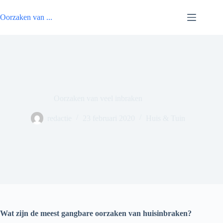
Ga
naar
Oorzaken van ...
de
inhoud
Oorzaken van veel inbraken
redactie
23 februari 2020
Huis & Tuin
Wat zijn de meest gangbare oorzaken van huisinbraken?