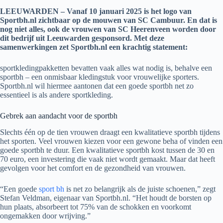
LEEUWARDEN – Vanaf 10 januari 2025 is het logo van
Sportbh.nl zichtbaar op de mouwen van SC Cambuur. En dat is
nog niet alles, ook de vrouwen van SC Heerenveen worden door
dit bedrijf uit Leeuwarden gesponsord. Met deze
samenwerkingen zet Sportbh.nl een krachtig statement:
sportkledingpakketten bevatten vaak alles wat nodig is, behalve een
sportbh – een onmisbaar kledingstuk voor vrouwelijke sporters.
Sportbh.nl wil hiermee aantonen dat een goede sportbh net zo
essentieel is als andere sportkleding.
Gebrek aan aandacht voor de sportbh
Slechts één op de tien vrouwen draagt een kwalitatieve sportbh tijdens
het sporten. Veel vrouwen kiezen voor een gewone beha of vinden een
goede sportbh te duur. Een kwalitatieve sportbh kost tussen de 30 en
70 euro, een investering die vaak niet wordt gemaakt. Maar dat heeft
gevolgen voor het comfort en de gezondheid van vrouwen.
“Een goede
sport bh
is net zo belangrijk als de juiste schoenen,” zegt
Stefan Veldman, eigenaar van Sportbh.nl. “Het houdt de borsten op
hun plaats, absorbeert tot 75% van de schokken en voorkomt
ongemakken door wrijving.”